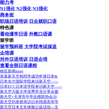
能力考
N1强化
N2强化
N3强化
商务班
职场日语培训
日企就职口语
特色课
看动漫学日语
外教口语课
学日语 送留学 日本留学
留学班
留学预科班
大学院考试保送
企培课
对外汉语培训
日语企培
查看全部日语课程
校区新闻
more
恭喜新天空韩同学成功申请日本&
日本东方国际学院来访新天空——
日本ECC日本语学院来访新天空——
新天空大阪大学优秀学员分享会圆
新天空×天津市中学生模联协会20
新天空刘老师亲访日本翔凛高等学
新天空日本文化体验公益活动—文