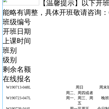
【温馨提示】以下开
能略有调整，具体开班敬请咨询：
班级编号
开班日期
上课时间
班别
级别
剩余名额
在线报名
W190713-048L
周日
周末
周二、周四或者
W190723-047L
周一、周三、周
晚班
五
W190729-044L
周一至周五
全日制