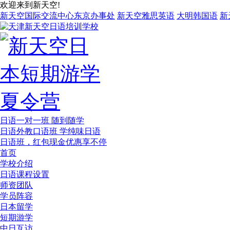
欢迎来到新天空!
新天空国际交流中心东京办事处
新天空雅思英语
大明韩国语
新
日语一对一班 随到随学
日语外教口语班 学纯味日语
日语班，红包现金优惠享不停
首页
学校介绍
日语课程设置
师资团队
学员阵容
日本留学
短期游学
中日互访