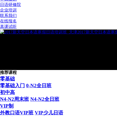
日语研修院
企业培训
联系我们
在线报名
真课试听
2017新天空日本语
推荐课程
2016年新天空日本留学4月生
零基础
零基础入门
0-N2全日班
初中高
N4-N2周末班
N4-N2全日班
VIP制
外教口语VIP班
VIP少儿日语
日本留学“困难户” 在新天