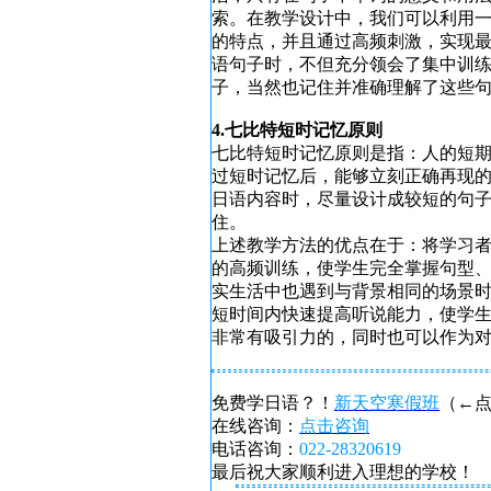
索。在教学设计中，我们可以利用
的特点，并且通过高频刺激，实现
语句子时，不但充分领会了集中训
子，当然也记住并准确理解了这些
4.七比特短时记忆原则
七比特短时记忆原则是指：人的短
过短时记忆后，能够立刻正确再现
日语内容时，尽量设计成较短的句
住。
上述教学方法的优点在于：将学习
的高频训练，使学生完全掌握句型
实生活中也遇到与背景相同的场景
短时间内快速提高听说能力，使学
非常有吸引力的，同时也可以作为
免费学日语？！
新天空寒假班
（←
在线咨询：
点击咨询
电话咨询：
022-28320619
最后祝大家顺利进入理想的学校！