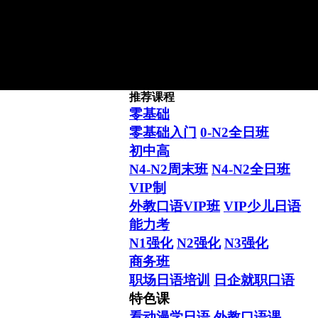
推荐课程
2016年新天空日本留学4月生
零基础
零基础入门
0-N2全日班
初中高
N4-N2周末班
N4-N2全日班
VIP制
外教口语VIP班
VIP少儿日语
日本留学“困难户” 在新天
能力考
N1强化
N2强化
N3强化
商务班
职场日语培训
日企就职口语
特色课
看动漫学日语
外教口语课
学日语 送留学 日本留学