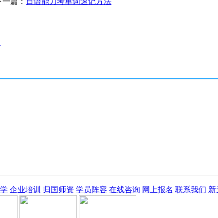
下一篇：
日语能力考单词速记方法
漫
学
企业培训
归国师资
学员阵容
在线咨询
网上报名
联系我们
新