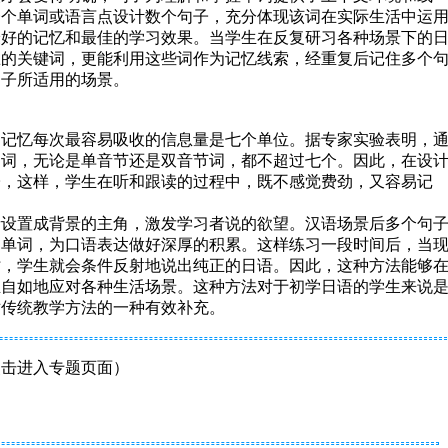
一个单词或语言点设计数个句子，充分体现该词在实际生活中运
最好的记忆和最佳的学习效果。当学生在反复研习各种场景下的
练的关键词，更能利用这些词作为记忆线索，经重复后记住多个
句子所适用的场景。
期记忆每次最容易吸收的信息量是七个单位。据专家实验表明，
的词，无论是单音节还是双音节词，都不超过七个。因此，在设
子，这样，学生在听和跟读的过程中，既不感觉费劲，又容易记
者设置成背景的主角，激发学习者说的欲望。汉语场景后多个句
、单词，为口语表达做好深厚的积累。这样练习一段时间后，当
时，学生就会条件反射地说出纯正的日语。因此，这种方法能够
生自如地应对各种生活场景。这种方法对于初学日语的学生来说
对传统教学方法的一种有效补充。
点击进入专题页面）