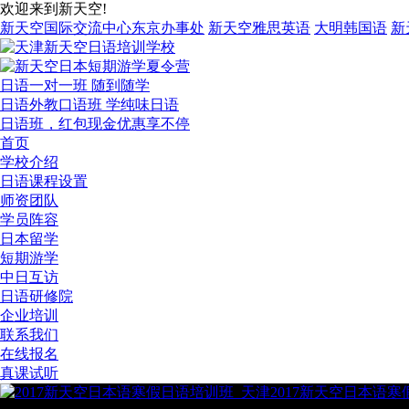
欢迎来到新天空!
新天空国际交流中心东京办事处
新天空雅思英语
大明韩国语
新
日语一对一班 随到随学
日语外教口语班 学纯味日语
日语班，红包现金优惠享不停
首页
学校介绍
日语课程设置
师资团队
学员阵容
日本留学
短期游学
中日互访
日语研修院
企业培训
联系我们
在线报名
真课试听
2017新天空日本语